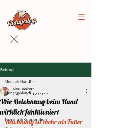
Beitrag
Mensch Hund!
Alex Dankert
Mensch Hund!
7. Apr.
1 Min. Lesezeit
Wie Belohnung beim Hund
Entspannung & Regulation
wirklich funktioniert
Verhalten verstehen
Training & Kooperation
Belohnung ist mehr als Futter