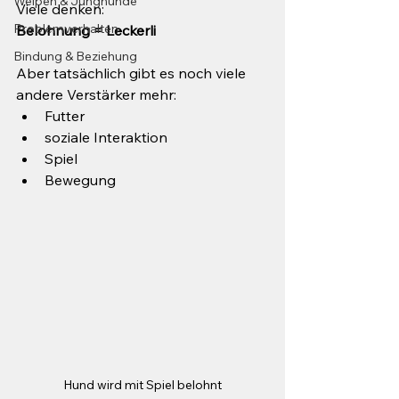
Welpen & Junghunde
Viele denken:
Problemverhalten
Belohnung = Leckerli
Bindung & Beziehung
Aber tatsächlich gibt es noch viele 
andere Verstärker mehr:
Futter
soziale Interaktion
Spiel
Bewegung
Hund wird mit Spiel belohnt