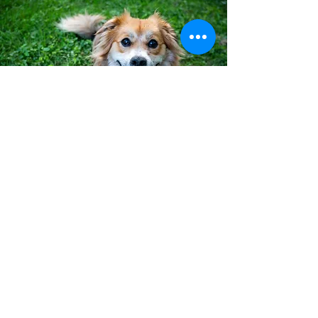
Bereit für Training, das
funktioniert?
Gutes Training beginnt damit, dass dein
Hund versteht, welches Verhalten sich
lohnt.