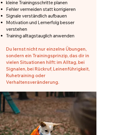
kleine Trainingsschritte planen
Fehler vermeiden statt korrigieren
Signale verständlich aufbauen
Motivation und Lernerfolg besser
verstehen
Training alltagstauglich anwenden
Du lernst nicht nur einzelne Übungen,
sondern ein Trainingsprinzip, das dir in
vielen Situationen hilft: im Alltag, bei
Signalen, bei Rückruf, Leinenführigkeit,
Ruhetraining oder
Verhaltensveränderung.